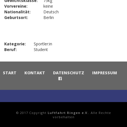
Gewichtsklasse:
75kg
Vorvereine:
keine
Nationalität:
Deutsch
Geburtsort:
Berlin
Kategorie:
Sportler:in
Beruf:
Student
START
KONTAKT
DATENSCHUTZ
IMPRESSUM
© 2017 Copyright
Luftfahrt Ringen e.V.
. Alle Rechte
vorbehalten