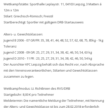
Wettkampfstätte: Sporthalle Leplaystr. 11, 04103 Leipzig, 3 Matten á
12m x 12m
Stilart: Griechisch-Römisch; Freistil
Startberechtigt: Sportler mit gültigem DRB-Startausweis
Alters- u. Gewichtsklassen:
Jugend B 2006 - 07 GR/FR: 35, 38, 41, 44, 48, 52, 57, 62, 68, 75, 85kg - 1kg
Toleranz
Jugend C 2008 - 09 GR: 25, 27, 29, 31, 34, 38, 42, 46, 50, 54, 63 kg
Jugend D 2010 - 11 FR : 23, 25, 27, 29, 31, 34, 38, 42, 46, 50, 54 kg
Der Ausrichter KFC Leipzig behält sich das Recht vor, nach Absprache
mit den Vereinsverantwortlichen, Stilarten und Gewichtsklassen
zusammen zu legen.
Wettkampfmodus: Lt. Richtlinien des RVS/DRB
Startgebühr: 8,00 € pro Teilnehmer
Meldetermin: Die namentliche Meldung der Teilnehmer, mit Nennung
der Alters- und Gewichtsklasse ist bis zum 28.02.2018 erforderlich