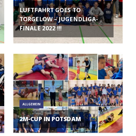
LUFTFAHRT GOES TO
TORGELOW – JUGENDLIGA-
FINALE 2022 !!!
ALLGEMEIN
2M-CUP IN POTSDAM