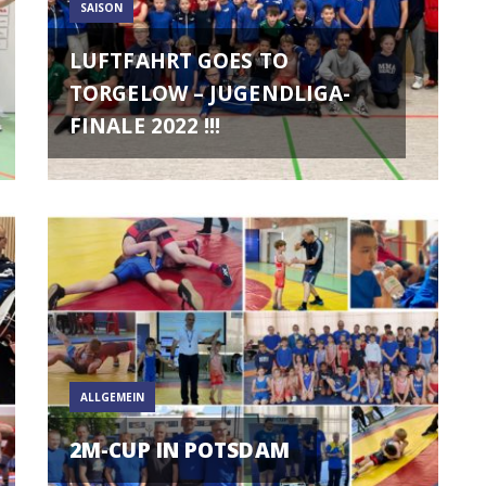
SAISON
LUFTFAHRT GOES TO
TORGELOW – JUGENDLIGA-
FINALE 2022 !!!
ALLGEMEIN
2M-CUP IN POTSDAM