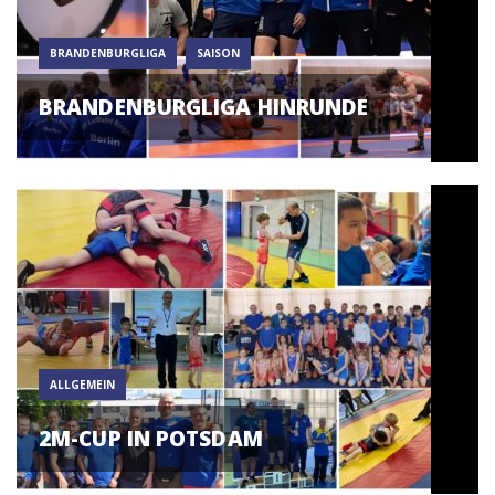
BRANDENBURGLIGA
SAISON
BRANDENBURGLIGA HINRUNDE
ALLGEMEIN
2M-CUP IN POTSDAM