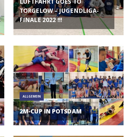
LUFTFAHRT GOES TO
TORGELOW – JUGENDLIGA-
FINALE 2022 !!!
ALLGEMEIN
2M-CUP IN POTSDAM