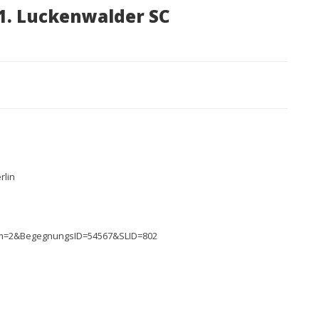
1. Luckenwalder SC
rlin
fem=2&BegegnungsID=54567&SLID=802