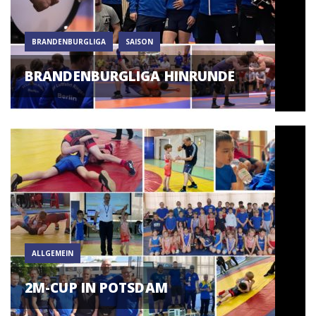
BRANDENBURGLIGA
SAISON
BRANDENBURGLIGA HINRUNDE
ALLGEMEIN
2M-CUP IN POTSDAM