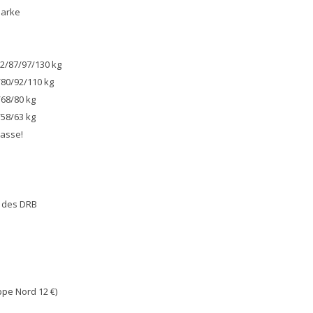
marke
82/87/97/130 kg
/80/92/110 kg
/68/80 kg
/58/63 kg
lasse!
 des DRB
ppe Nord 12 €)