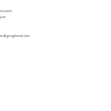
 Kosten!
r!!!
.mv@googlemail.com