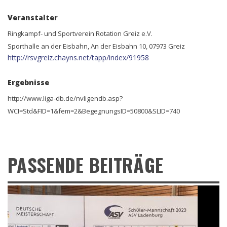
Veranstalter
Ringkampf- und Sportverein Rotation Greiz e.V.
Sporthalle an der Eisbahn, An der Eisbahn 10, 07973 Greiz
http://rsvgreiz.chayns.net/tapp/index/91958
Ergebnisse
http://www.liga-db.de/nvligendb.asp?
WCI=Std&FID=1&fem=2&BegegnungsID=50800&SLID=740
PASSENDE BEITRÄGE