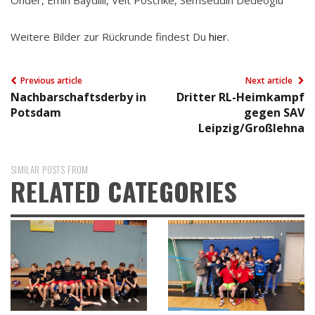
Weitere Bilder zur Rückrunde findest Du
hier
.
Previous article
Next article
Nachbarschaftsderby in
Dritter RL-Heimkampf
Potsdam
gegen SAV
Leipzig/Großlehna
SIMILAR POSTS FROM
RELATED CATEGORIES