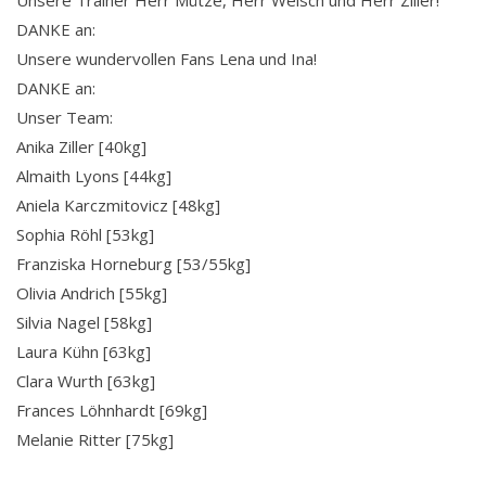
DANKE an:
Unsere wundervollen Fans Lena und Ina!
DANKE an:
Unser Team:
Anika Ziller [40kg]
Almaith Lyons [44kg]
Aniela Karczmitovicz [48kg]
Sophia Röhl [53kg]
Franziska Horneburg [53/55kg]
Olivia Andrich [55kg]
Silvia Nagel [58kg]
Laura Kühn [63kg]
Clara Wurth [63kg]
Frances Löhnhardt [69kg]
Melanie Ritter [75kg]